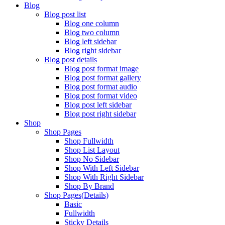
Blog
Blog post list
Blog one column
Blog two column
Blog left sidebar
Blog right sidebar
Blog post details
Blog post format image
Blog post format gallery
Blog post format audio
Blog post format video
Blog post left sidebar
Blog post right sidebar
Shop
Shop Pages
Shop Fullwidth
Shop List Layout
Shop No Sidebar
Shop With Left Sidebar
Shop With Right Sidebar
Shop By Brand
Shop Pages(Details)
Basic
Fullwidth
Sticky Details